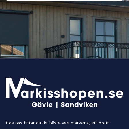
f
o
n
n
u
m
m
e
r
*
Hos oss hittar du de bästa varumärkena, ett brett