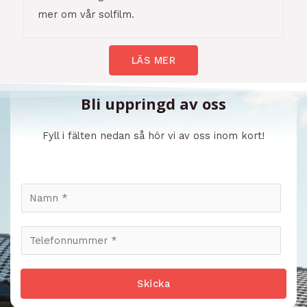
mer om vår solfilm.
LÄS MER
Bli uppringd av oss
Fyll i fälten nedan så hör vi av oss inom kort!
N
a
m
T
n
e
*
l
Skicka
e