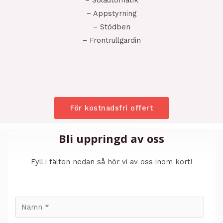
– Appstyrning
– Stödben
– Frontrullgardin
För kostnadsfri offert
Bli uppringd av oss
Fyll i fälten nedan så hör vi av oss inom kort!
N
a