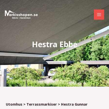
Skip
Mai
to
Men
content
Hestra Ebbe
Utomhus
>
Terrassmarkiser
> Hestra Gunnar